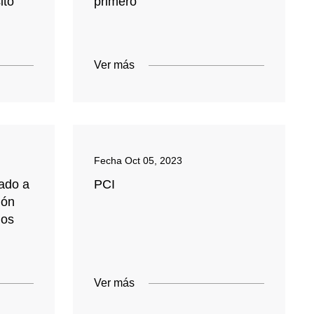
ito
primero"
Ver más
Fecha
Oct 05, 2023
ado a
PCI
ión
dos
Ver más