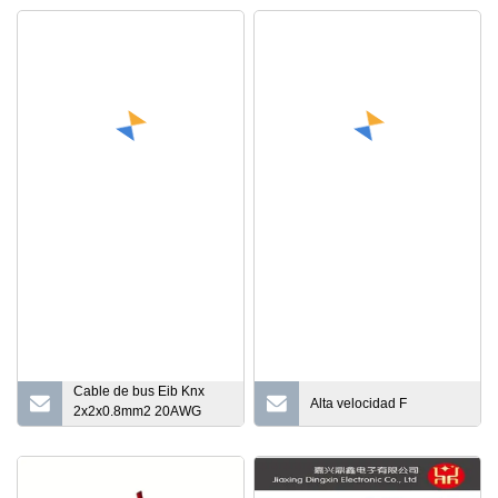
con conductor de alambre
computadora Trenzado 4
de cobre
pares Cable sólido de
cobre Datos interiores
CAT6 Cable de red
Ethernet
Cable de bus Eib Knx
Alta velocidad F
2x2x0.8mm2 20AWG
Cable de par trenzado
para Smart Home