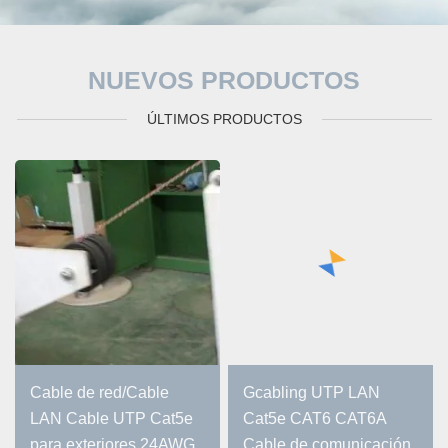
NUEVOS PRODUCTOS
ÚLTIMOS PRODUCTOS
Cable de red/Cable
Gcabling UTP LAN
LAN Cable UTP Cat5e
Cat5e CAT6 CAT6A
para exteriores 24AWG,
Cable de comunicación