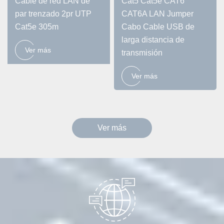
Cable de red LAN de
Cat5 Cat5e CAT6
par trenzado 2pr UTP
CAT6A LAN Jumper
Cat5e 305m
Cabo Cable USB de
larga distancia de
Ver más
transmisión
Ver más
Ver más