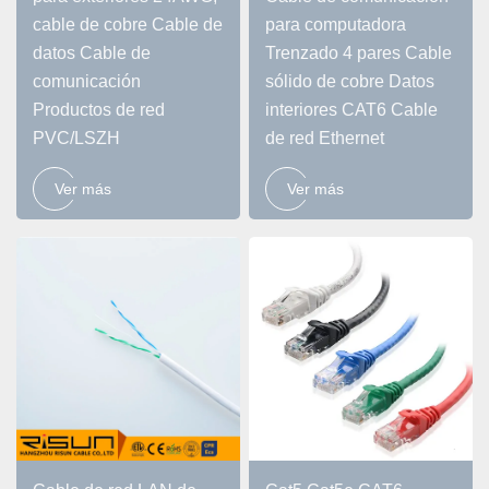
cable de cobre Cable de
para computadora
datos Cable de
Trenzado 4 pares Cable
comunicación
sólido de cobre Datos
Productos de red
interiores CAT6 Cable
PVC/LSZH
de red Ethernet
Ver más
Ver más