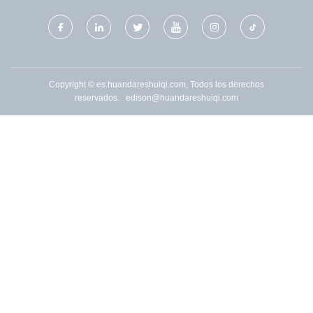
Copyright © es.huandareshuiqi.com, Todos los derechos
reservados.
edison@huandareshuiqi.com