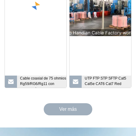
Cable coaxial de 75 ohmios
UTP FTP STP SFTP Cat5
Rg59/RG6/Rg11 con
Cat5e CAT6 Cat7 Red
aprobación
exterior interior Cable de
UL/ETL/CPR/Ce/RoHS/Reach
comunicación LAN
Ver más