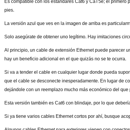
Es compatible con los estándares Cat6 y CaT5e; el primero 
pies.
La versión azul que ves en la imagen de arriba es particular
Solo asegúrate de obtener uno legítimo. Hay imitaciones circu
Al principio, un cable de extensión Ethernet puede parecer
hay un beneficio adicional en el que quizás no se te ocurra.
Si va a tender el cable en cualquier lugar donde pueda supon
que el cable se desconecte inesperadamente. En lugar de corre
dejándole con un reemplazo mucho más económico del que 
Esta versión también es Cat6 con blindaje, por lo que deberí
Si ya tiene varios cables Ethernet cortos por ahí, busque ac
Algunos cables Ethernet para exteriores vienen con conectore