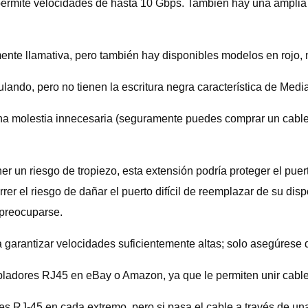
permite velocidades de hasta 10 Gbps. También hay una amplia
mente llamativa, pero también hay disponibles modelos en rojo, 
lando, pero no tienen la escritura negra característica de Medi
 una molestia innecesaria (seguramente puedes comprar un cabl
er un riesgo de tropiezo, esta extensión podría proteger el pu
r el riesgo de dañar el puerto difícil de reemplazar de su dispo
preocuparse.
a garantizar velocidades suficientemente altas; solo asegúrese
opladores RJ45 en eBay o Amazon, ya que le permiten unir cable
s RJ-45 en cada extremo, pero si pasa el cable a través de una