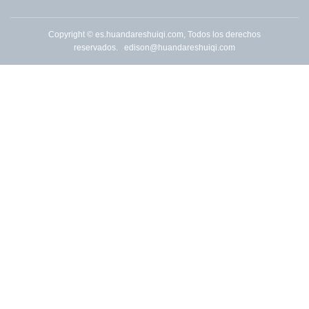
Copyright © es.huandareshuiqi.com, Todos los derechos
reservados.
edison@huandareshuiqi.com