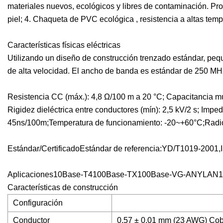
materiales nuevos, ecológicos y libres de contaminación. Pr
piel; 4. Chaqueta de PVC ecológica , resistencia a altas tempe
Características físicas eléctricas
Utilizando un diseño de construcción trenzado estándar, peq
de alta velocidad. El ancho de banda es estándar de 250 MHz.
Resistencia CC (máx.): 4,8 Ω/100 m a 20 °C; Capacitancia mu
Rigidez dieléctrica entre conductores (mín): 2,5 kV/2 s; Imp
45ns/100m;Temperatura de funcionamiento: -20~+60°C;Radio d
Estándar/CertificadoEstándar de referencia:YD/T1019-2001
Aplicaciones10Base-T4100Base-TX100Base-VG-ANYLAN
Características de construcción
Configuración
Conductor
0,57 ± 0,01 mm (23 AWG) Co