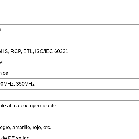
6
c
oHS, RCP, ETL, ISO/IEC 60331
EM
mios
00MHz, 350MHz
nte al marco/Impermeable
egro, amarillo, rojo, etc.
 de PE sólido