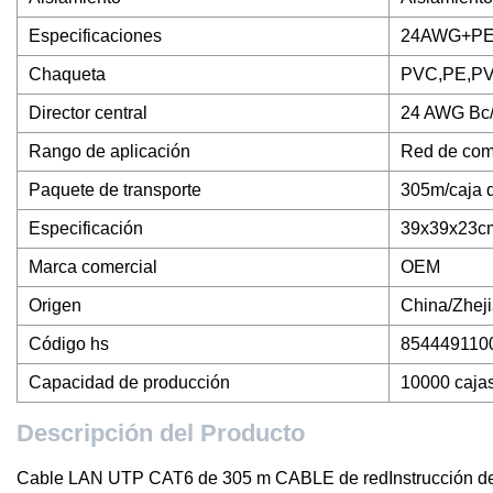
Especificaciones
24AWG+PE+l
Chaqueta
PVC,PE,PVC
Director central
24 AWG Bc
Rango de aplicación
Red de com
Paquete de transporte
305m/caja d
Especificación
39x39x23c
Marca comercial
OEM
Origen
China/Zhej
Código hs
854449110
Capacidad de producción
10000 caja
Descripción del Producto
Cable LAN UTP CAT6 de 305 m CABLE de redInstrucción del 