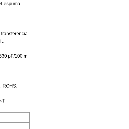
iel-espuma-
 transferencia
t.
 330 pF/100 m;
0, ROHS.
e-T