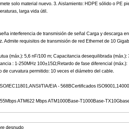
omete solo material nuevo. 3. Aislamiento: HDPE sólido o PE p
raturas, larga vida útil.
ueña interferencia de transmisión de señal Carga y descarga en
 Admite requisitos de transmisión de red Ethernet de 10 Gigabi
tua (máx.): 5,6 nF/100 m; Capacitancia desequilibrada (máx.):
edancia : 1-250MHz 100±15Ω;Retardo de fase diferencial (máx.):
e curvatura permitido: 10 veces el diámetro del cable.
,ISO/IEC11801,ANSI/TIA/EIA - 568BCertificados ISO9001,1400
155Mbps ATM622 Mbps ATM1000Base-T1000Base-TX10Gbas
bre desnudo