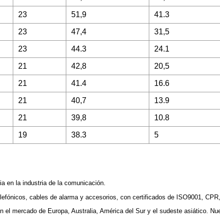
23
51,9
41.3
23
47,4
31,5
23
44.3
24.1
21
42,8
20,5
21
41.4
16.6
21
40,7
13.9
21
39,8
10.8
19
38.3
5
a en la industria de la comunicación.
telefónicos, cables de alarma y accesorios, con certificados de ISO9001, CP
el mercado de Europa, Australia, América del Sur y el sudeste asiático. Nu