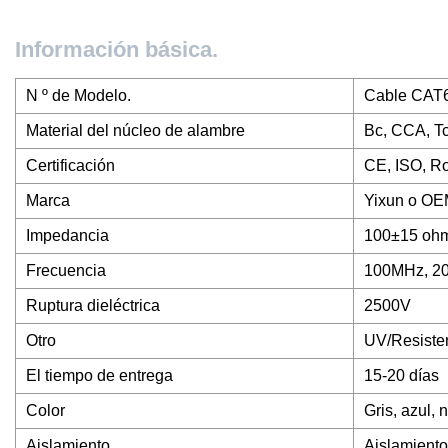
Información básica.
N º de Modelo.
Cable CAT
Material del núcleo de alambre
Bc, CCA, T
Certificación
CE, ISO, R
Marca
Yixun o O
Impedancia
100±15 oh
Frecuencia
100MHz, 2
Ruptura dieléctrica
2500V
Otro
UV/Resiste
El tiempo de entrega
15-20 días
Color
Gris, azul, n
Aislamiento
Aislamiento