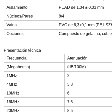
Aislamiento
PEAD de 1,04 ± 0,03 mm
Núcleos/Pares
8/4
Vaina
PVC de 6,3±0,1 mm (PE,LSZ
Opciones
Compuesto de gelatina, cubi
Presentación técnica
Frecuencia
Atenuación
(Megahercio)
(dB/100M)
1MHz
2
4MHz
3.8
10MHz
6
16MHz
7.6
20MHz
8.5