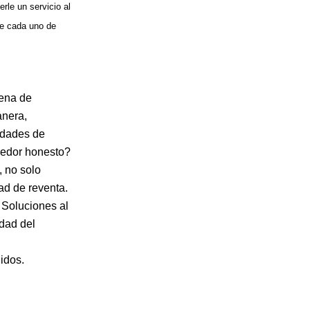
le un servicio al
de cada uno de
dena de
anera,
idades de
eedor honesto?
, no solo
ad de reventa.
 Soluciones al
idad del
idos.