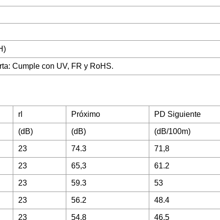
H)
erta: Cumple con UV, FR y RoHS.
rl
Próximo
PD Siguiente
(dB)
(dB)
(dB/100m)
23
74.3
71,8
23
65,3
61.2
23
59.3
53
23
56.2
48.4
23
54,8
46,5