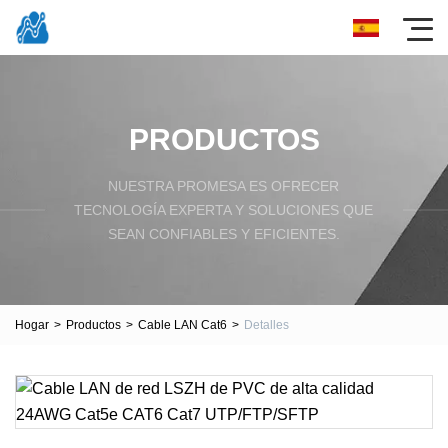
PRODUCTOS
NUESTRA PROMESA ES OFRECER
TECNOLOGÍA EXPERTA Y SOLUCIONES QUE
SEAN CONFIABLES Y EFICIENTES.
Hogar
>
Productos
>
Cable LAN Cat6
>
Detalles