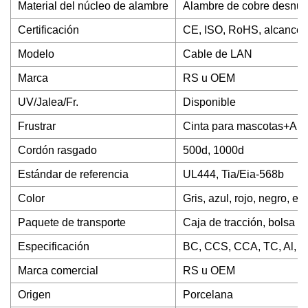
Material del núcleo de alambre
Alambre de cobre desnu
Certificación
CE, ISO, RoHS, alcance
Modelo
Cable de LAN
Marca
RS u OEM
UV/Jalea/Fr.
Disponible
Frustrar
Cinta para mascotas+Ala
Cordón rasgado
500d, 1000d
Estándar de referencia
UL444, Tia/Eia-568b
Color
Gris, azul, rojo, negro, etc
Paquete de transporte
Caja de tracción, bolsa de
Especificación
BC, CCS, CCA, TC, Al, 
Marca comercial
RS u OEM
Origen
Porcelana