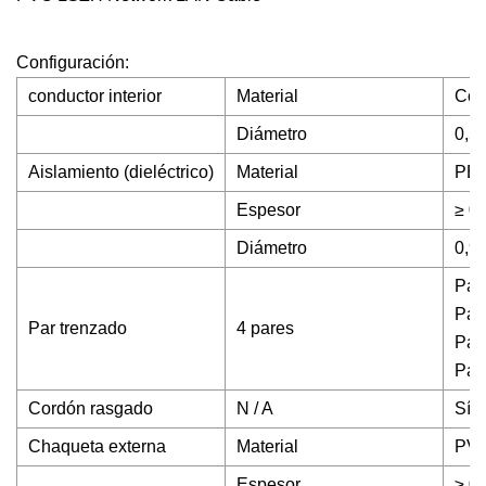
Configuración:
conductor interior
Material
Cob
Diámetro
0,5
Aislamiento (dieléctrico)
Material
PE (
Espesor
≥ 0
Diámetro
0,9
Par 
Par 
Par trenzado
4 pares
Par 
Par 
Cordón rasgado
N / A
Sí
Chaqueta externa
Material
PVC
Espesor
≥ 0