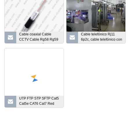
Cable coaxial Cable
Cable telefónico Rj11
CCTV Cable Rg58 Rg59
6p2c, cable telefónico con
con alimentación Cable
cubierta de PVC/PE
RG6 Cable de datos
Cable CATV Cable de
comunicación de 75
ohmios Cable de datos
Cable de TV
UTP FTP STP SFTP Cat5
Cat5e CAT6 Cat7 Red
exterior interior Cable de
comunicación LAN