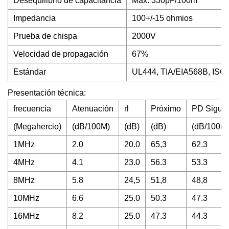
Desequilibrio de capacitancia
Máx. 330pF/100m
Impedancia
100+/-15 ohmios
Prueba de chispa
2000V
Velocidad de propagación
67%
Estándar
UL444, TIA/EIA568B, ISO
Presentación técnica:
frecuencia
Atenuación
rl
Próximo
PD Siguie
(Megahercio)
(dB/100M)
(dB)
(dB)
(dB/100m
1MHz
2.0
20.0
65,3
62.3
4MHz
4.1
23.0
56.3
53.3
8MHz
5.8
24,5
51,8
48,8
10MHz
6.6
25.0
50.3
47.3
16MHz
8.2
25.0
47.3
44.3