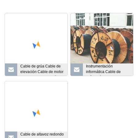
Cable de grúa Cable de
Instrumentación
elevación Cable de motor
informática Cable de
Cable de viaje de grúa
señal médica para cable
flexible Cable de
de control Equivalente a
elevación Cable de
Belden Alarma Audio
control de potencia 1/2
Señal industrial
3/8 5/16 7/8 9/16 Imán
Comunicación Cable
H05VV6
especial a granel de
cobre Belden
Cable de altavoz redondo