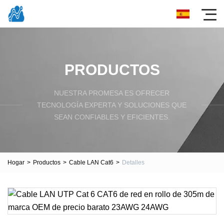
PRODUCTOS
NUESTRA PROMESA ES OFRECER
TECNOLOGÍA EXPERTA Y SOLUCIONES QUE
SEAN CONFIABLES Y EFICIENTES.
Hogar
>
Productos
>
Cable LAN Cat6
>
Detalles