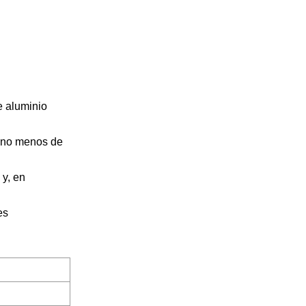
e aluminio
, no menos de
 y, en
es