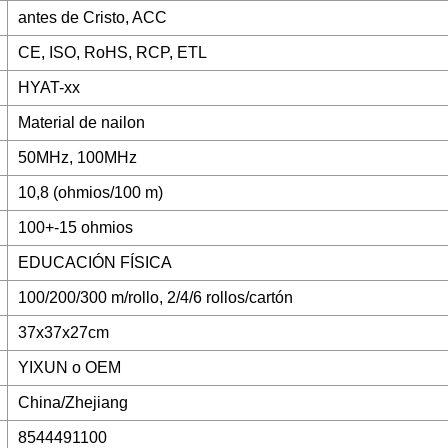
antes de Cristo, ACC
CE, ISO, RoHS, RCP, ETL
HYAT-xx
Material de nailon
50MHz, 100MHz
10,8 (ohmios/100 m)
100+-15 ohmios
EDUCACIÓN FÍSICA
100/200/300 m/rollo, 2/4/6 rollos/cartón
37x37x27cm
YIXUN o OEM
China/Zhejiang
8544491100