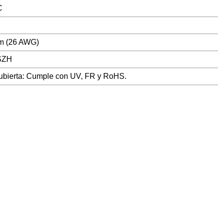
C
m (26 AWG)
SZH
ubierta: Cumple con UV, FR y RoHS.