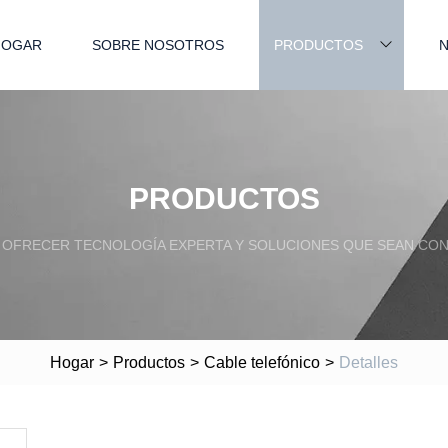
HOGAR
SOBRE NOSOTROS
PRODUCTOS
N
PRODUCTOS
OFRECER TECNOLOGÍA EXPERTA Y SOLUCIONES QUE SEAN CONF
Hogar
>
Productos
>
Cable telefónico
>
Detalles