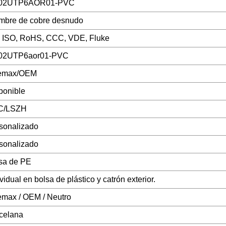
02UTP6AOR01-PVC
mbre de cobre desnudo
 ISO, RoHS, CCC, VDE, Fluke
02UTP6aor01-PVC
lemax/OEM
ponible
C/LSZH
sonalizado
sonalizado
sa de PE
vidual en bolsa de plástico y catrón exterior.
emax / OEM / Neutro
celana