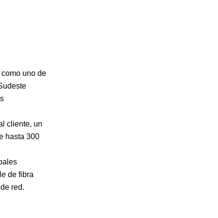
, como uno de
 Sudeste
es
l cliente, un
de hasta 300
pales
e de fibra
 de red.