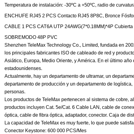
Temperatura de instalación: -30ºC a +50ºC, radio de curvatu
ENCHUFE RJ45 2 PCS Contacto RJ45 8P8C, Bronce Fósfor
CABLE 1 PCS CAT6A UTP 24AWG(7*0.18MM)*4P Cubierta de
SOBREMODO 48P PVC
Shenzhen TeleMax Technology Co., Limited, fundada en 2002
los principales fabricantes ISO de cableado de red y product
Asiático, Europa, Medio Oriente, y América. En el último año
estadounidenses.
Actualmente, hay un departamento de ultramar, un departament
departamento de producción y un departamento de logística, 
personas.
Los productos de TeleMax pertenecen al sistema de cobre, al 
productos incluyen Cat. 5e/Cat. 6 Cable LAN, cable de conexió
óptica, cable de fibra óptica, adaptador, conector. Caja de d
La capacidad de TeleMax es muy fuerte, lo que puede satisfac
Conector Keystone: 600 000 PCS/Mes