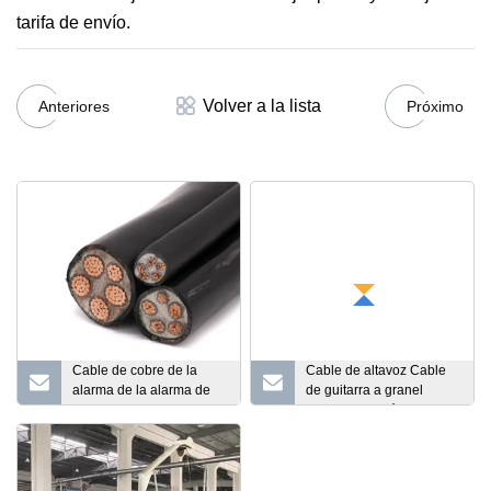
tarifa de envío.
Volver a la lista
Anteriores
Próximo
Cable de cobre de la
Cable de altavoz Cable
alarma de la alarma de
de guitarra a granel
seguridad contra
Cable de micrófono
incendios de Fpl Fplr Fplp
Cable XLR de audio para
Unshieded blindado
instrumentos Cable DMX
Cable eléctrico
transparente Cable de