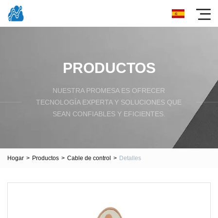
PRODUCTOS
NUESTRA PROMESA ES OFRECER
TECNOLOGÍA EXPERTA Y SOLUCIONES QUE
SEAN CONFIABLES Y EFICIENTES.
Hogar
>
Productos
>
Cable de control
>
Detalles