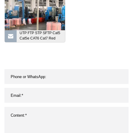
conexión para guitarra
Neutrik D de 3 y 5 pines
UTP FTP STP SFTP Cat5
Cat5e CAT6 Cat7 Red
exterior interior Cable de
comunicación LAN