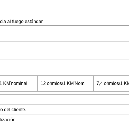
ncia al fuego estándar
C
/1 KM'nominal
12 ohmios/1 KM'Nom
7,4 ohmios/1 K
 del cliente.
ización