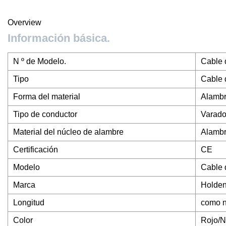
Overview
Información básica.
N º de Modelo.
Cable 
Tipo
Cable 
Forma del material
Alambr
Tipo de conductor
Varad
Material del núcleo de alambre
Alambr
Certificación
CE
Modelo
Cable 
Marca
Holde
Longitud
como n
Color
Rojo/N