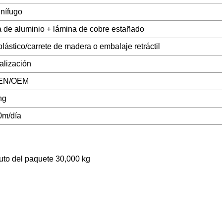
nífugo
 de aluminio + lámina de cobre estañado
lástico/carrete de madera o embalaje retráctil
alización
EN/OEM
ng
0m/día
uto del paquete 30,000 kg