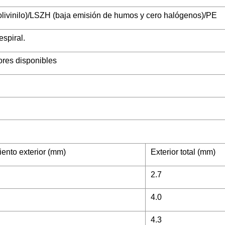
olivinilo)/LSZH (baja emisión de humos y cero halógenos)/PE
espiral.
ores disponibles
iento exterior (mm)
Exterior total (mm)
2.7
4.0
4.3