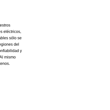
estros
s eléctricos,
ables sólo se
egiones del
nfiabilidad y
. Al mismo
tenos.