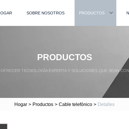
HOGAR
SOBRE NOSOTROS
PRODUCTOS
N
PRODUCTOS
OFRECER TECNOLOGÍA EXPERTA Y SOLUCIONES QUE SEAN CONF
Hogar
>
Productos
>
Cable telefónico
>
Detalles