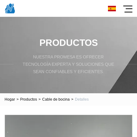
PRODUCTOS
NUESTRA PROMESA ES OFRECER
TECNOLOGÍA EXPERTA Y SOLUCIONES QUE
SEAN CONFIABLES Y EFICIENTES.
Hogar
>
Productos
>
Cable de bocina
>
Detalles