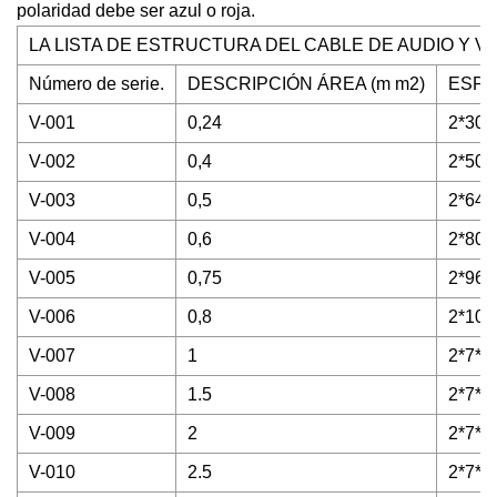
polaridad debe ser azul o roja.
LA LISTA DE ESTRUCTURA DEL CABLE DE AUDIO Y V
Número de serie.
DESCRIPCIÓN ÁREA (m m2)
ESPE
V-001
0,24
2*30/
V-002
0,4
2*50/
V-003
0,5
2*64/
V-004
0,6
2*80/
V-005
0,75
2*96/
V-006
0,8
2*100
V-007
1
2*7*1
V-008
1.5
2*7*2
V-009
2
2*7*3
V-010
2.5
2*7*4