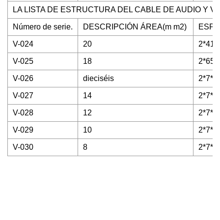
LA LISTA DE ESTRUCTURA DEL CABLE DE AUDIO Y V
Número de serie.
DESCRIPCIÓN ÁREA(m m2)
ESPE
V-024
20
2*41/
V-025
18
2*65/
V-026
dieciséis
2*7*1
V-027
14
2*7*2
V-028
12
2*7*3
V-029
10
2*7*5
V-030
8
2*7*9