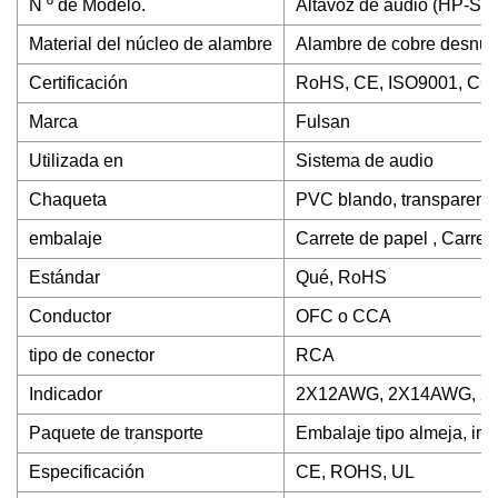
N º de Modelo.
Altavoz de audio (HP-SP
Material del núcleo de alambre
Alambre de cobre desnu
Certificación
RoHS, CE, ISO9001, CC
Marca
Fulsan
Utilizada en
Sistema de audio
Chaqueta
PVC blando, transparent
embalaje
Carrete de papel , Carrete 
Estándar
Qué, RoHS
Conductor
OFC o CCA
tipo de conector
RCA
Indicador
2X12AWG, 2X14AWG, 2
Paquete de transporte
Embalaje tipo almeja, imp
Especificación
CE, ROHS, UL