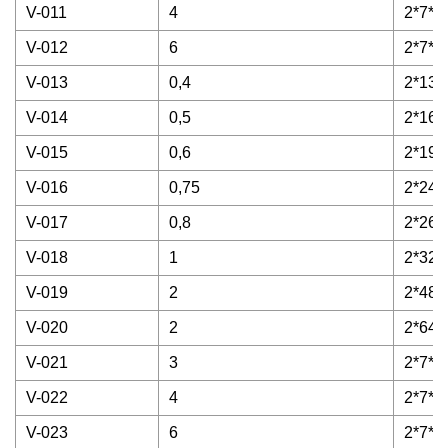
V-011
4
2*7*7
V-012
6
2*7*1
V-013
0,4
2*13/
V-014
0,5
2*16/
V-015
0,6
2*19/
V-016
0,75
2*24/
V-017
0,8
2*26/
V-018
1
2*32/
V-019
2
2*48/
V-020
2
2*64/
V-021
3
2*7*1
V-022
4
2*7*1
V-023
6
2*7*2