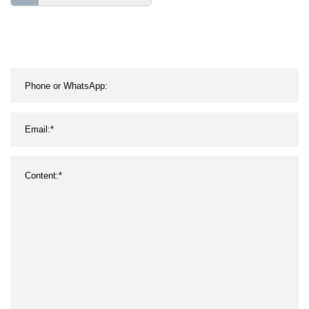
utilizado para sistemas de
energía eólica, robots y
autobuses industriales