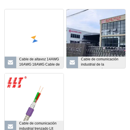
Cable de altavoz 14AWG
Cable de comunicación
16AWG 18AWG Cable de
industrial de la
altavoz en pared Cable
automatización 100ohm
de altavoz OFC Cable de
LSZH del autobús de
altavoz CCA
campo de Profibus PA
1*2*18AWG/1
Cable de comunicación
industrial trenzado Llt