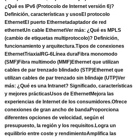
¿Qué es IPv6 (Protocolo de Internet versión 6)?
Definición, características y usos
El protocolo
Ethernet
El puerto Ethernet
adaptador de red
ethernet
Un cable Ethernet
Ver más:
¿Qué es MPLS
(cambio de etiquetas multiprotocolo)? Definición,
funcionamiento y arquitectura.
Tipos de conexiones
Ethernet
Triaxial
RG-6
Línea dura
Fibra monomodo
(SMF)
Fibra multimodo (MMF)
Ethernet que utilizan
cables de par trenzado blindado (STP)
Ethernet que
utilizan cables de par trenzado sin blindaje (UTP)
Ver
más:
¿Qué es una Intranet? Significado, características
y mejores prácticas
Usos de Ethernet
Mejora las
experiencias de Internet de los consumidores.
Ofrece
conexiones de gran ancho de banda
Proporciona
diferentes opciones de velocidad, según el
presupuesto, la región y los requisitos.
Logra un
equilibrio entre coste y rendimiento
Amplifica las