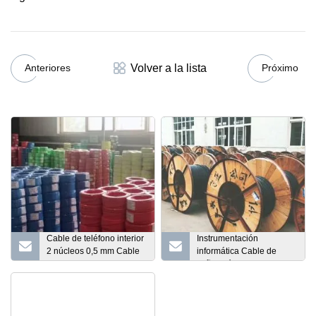
Volver a la lista
Anteriores
Próximo
Cable de teléfono interior
Instrumentación
2 núcleos 0,5 mm Cable
informática Cable de
de puente aislado con
señal médica para cable
PVC
de control Equivalente a
Belden Alarma Audio
Señal industrial
Comunicación Cable