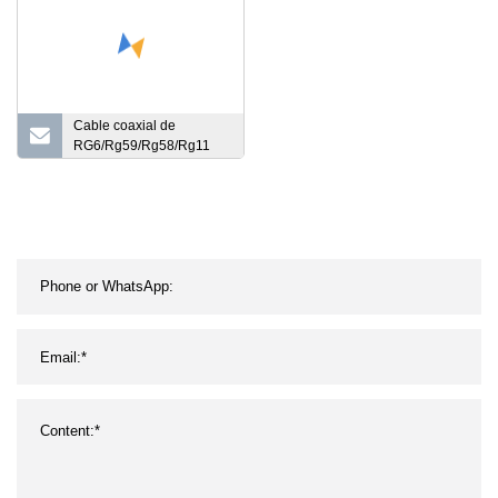
especial a granel de
cobre Belden
Cable coaxial de
RG6/Rg59/Rg58/Rg11