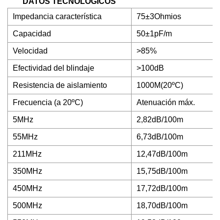
DATOS TECNOLOGICOS
Impedancia característica
75±3Ohmios
Capacidad
50±1pF/m
Velocidad
>85%
Efectividad del blindaje
>100dB
Resistencia de aislamiento
1000M(20ºC)
Frecuencia (a 20ºC)
Atenuación máx.
5MHz
2,82dB/100m
55MHz
6,73dB/100m
211MHz
12,47dB/100m
350MHz
15,75dB/100m
450MHz
17,72dB/100m
500MHz
18,70dB/100m