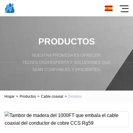
PRODUCTOS
NUESTRA PROMESA ES OFRECER
TECNOLOGÍA EXPERTA Y SOLUCIONES QUE
SEAN CONFIABLES Y EFICIENTES.
Hogar
>
Productos
>
Cable coaxial
>
Detalles