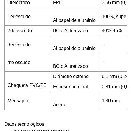
Dieléctrico
FPE
3,66 mm (0,144
1er escudo
100%, superp
Al papel de aluminio
2do escudo
BC o Al trenzado
40%-95%
3er escudo
-
Al papel de aluminio
4to escudo
-
BC o Al trenzado
Diámetro externo
6,1 mm (0,24 '
Chaqueta PVC/PE
Espesor nominal
0,81 mm (0,032
Mensajero
1,30 mm
Acero
Datos tecnológicos