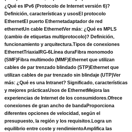
¿Qué es IPv6 (Protocolo de Internet versión 6)?
Definición, características y usos
El protocolo
Ethernet
El puerto Ethernet
adaptador de red
ethernet
Un cable Ethernet
Ver más:
¿Qué es MPLS
(cambio de etiquetas multiprotocolo)? Definición,
funcionamiento y arquitectura.
Tipos de conexiones
Ethernet
Triaxial
RG-6
Línea dura
Fibra monomodo
(SMF)
Fibra multimodo (MMF)
Ethernet que utilizan
cables de par trenzado blindado (STP)
Ethernet que
utilizan cables de par trenzado sin blindaje (UTP)
Ver
más:
¿Qué es una Intranet? Significado, características
y mejores prácticas
Usos de Ethernet
Mejora las
experiencias de Internet de los consumidores.
Ofrece
conexiones de gran ancho de banda
Proporciona
diferentes opciones de velocidad, según el
presupuesto, la región y los requisitos.
Logra un
equilibrio entre coste y rendimiento
Amplifica las